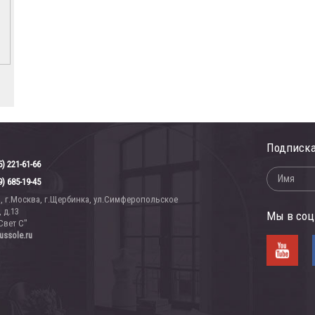
Подписка
5) 221-61-66
9) 685-19-45
1, г.Москва, г.Щербинка, ул.Симферопольское
 д.13
Мы в соц
Свет С"
ussole.ru