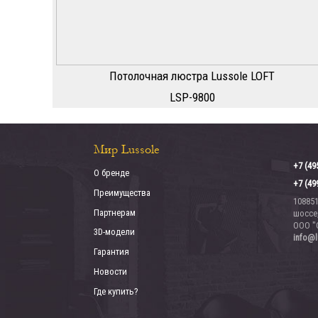
Потолочная люстра Lussole LOFT
LSP-9800
Мир Lussole
+7 (49
О бренде
+7 (49
Преимущества
10885
Партнерам
шоссе,
ООО "
3D-модели
info@l
Гарантия
Новости
Где купить?